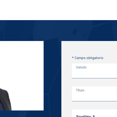
* Campo obligatorio
Saludo
Título
Nombre *
Apellido *