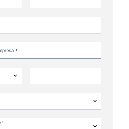
mpresa *
o *