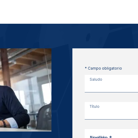
* Campo obligatorio
Saludo
Título
Nombre *
Apellido *