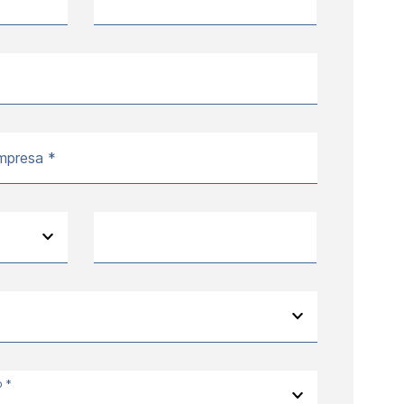
mpresa *
o *