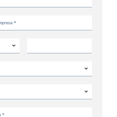
mpresa *
a *