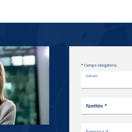
* Campo obligatorio
Saludo
Nombre *
Apellido *
Empresa *