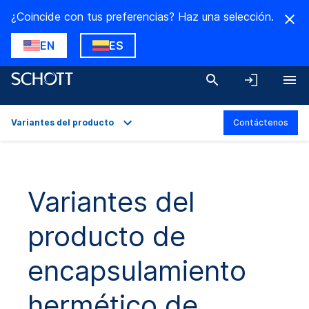
¿Coincide con tus preferencias? Haz una selección.
EN
ES
Variantes del producto
Contáctenos
Visión general
Aplicaciones
Variantes del
Técnicas
producto de
Variantes del producto
Descargas
encapsulamiento
hermético de