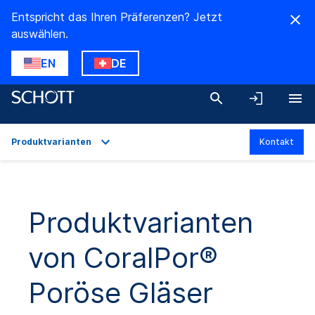
Entspricht das Ihren Präferenzen? Jetzt
auswählen.
EN
DE
Produktvarianten
Kontakt
Überblick
Anwendungen
Produktvarianten
Technische Daten
von CoralPor®
Produktvarianten
Downloads
Poröse Gläser