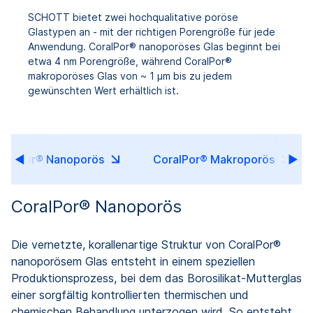
SCHOTT bietet zwei hochqualitative poröse
Glastypen an - mit der richtigen Porengröße für jede
Anwendung. CoralPor® nanoporöses Glas beginnt bei
etwa 4 nm Porengröße, während CoralPor®
makroporöses Glas von ~ 1 μm bis zu jedem
gewünschten Wert erhältlich ist.
oralPor® Nanoporös
CoralPor® Makroporös
CoralPor® Nanoporös
Die vernetzte, korallenartige Struktur von CoralPor®
nanoporösem Glas entsteht in einem speziellen
Produktionsprozess, bei dem das Borosilikat-Mutterglas
einer sorgfältig kontrollierten thermischen und
chemischen Behandlung unterzogen wird. So entsteht